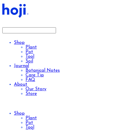
Shop
Plant
Pot
Tool
Soil
Journal
Botanical Notes
Care Tip
FAQ
About
Our Story
Store
Shop
Plant
Pot
Tool