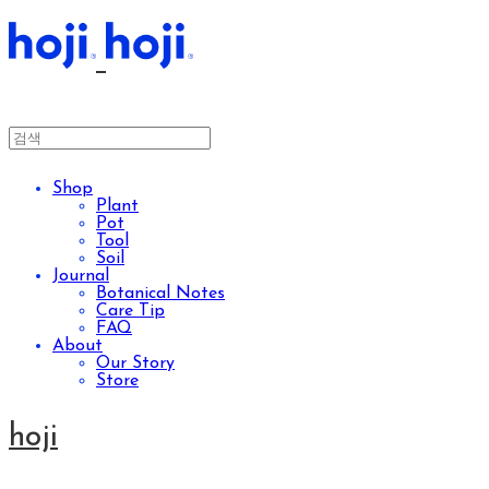
Shop
Plant
Pot
Tool
Soil
Journal
Botanical Notes
Care Tip
FAQ
About
Our Story
Store
hoji