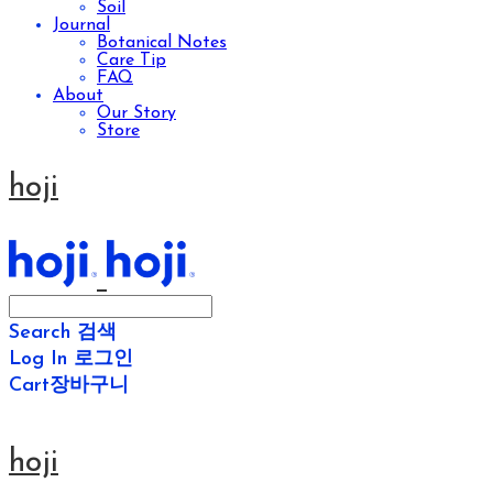
Soil
Journal
Botanical Notes
Care Tip
FAQ
About
Our Story
Store
hoji
Search
검색
Log In
로그인
Cart
장바구니
hoji