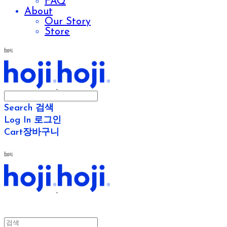
FAQ
About
Our Story
Store
hoji
Search
검색
Log In
로그인
Cart
장바구니
hoji