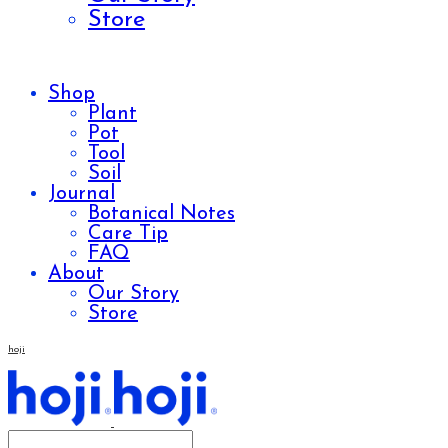
Store
Shop
Plant
Pot
Tool
Soil
Journal
Botanical Notes
Care Tip
FAQ
About
Our Story
Store
hoji