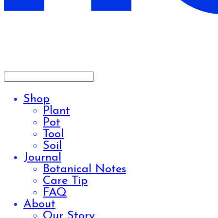
Shop
Plant
Pot
Tool
Soil
Journal
Botanical Notes
Care Tip
FAQ
About
Our Story