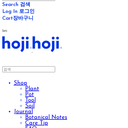
Search
검색
Log In
로그인
Cart
장바구니
hoji
Shop
Plant
Pot
Tool
Soil
Journal
Botanical Notes
Care Tip