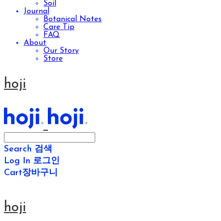
Soil
Journal
Botanical Notes
Care Tip
FAQ
About
Our Story
Store
hoji
Search
검색
Log In
로그인
Cart
장바구니
hoji