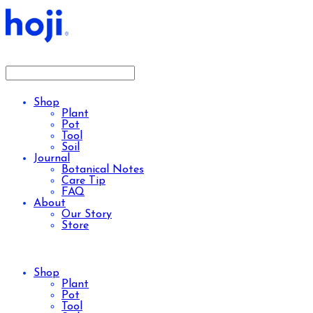
Shop
Plant
Pot
Tool
Soil
Journal
Botanical Notes
Care Tip
FAQ
About
Our Story
Store
Shop
Plant
Pot
Tool