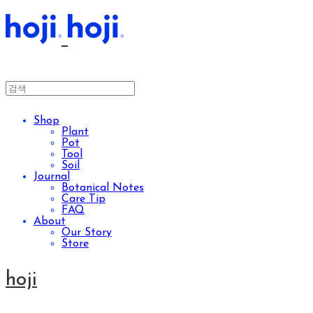
Shop
Plant
Pot
Tool
Soil
Journal
Botanical Notes
Care Tip
FAQ
About
Our Story
Store
hoji