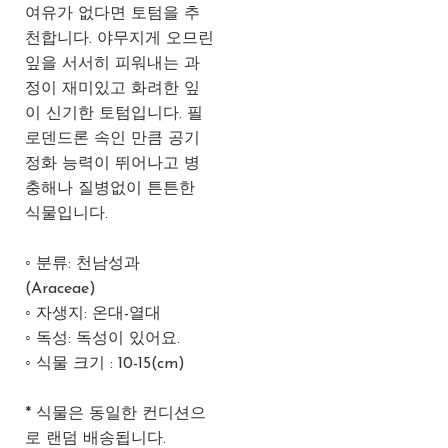
여유가 없다면 토텀을 추
천합니다. 야무지게 오므린
잎을 서서히 피워내는 과
정이 재미있고 화려한 잎
이 신기한 토텀입니다. 필
로덴드론 속인 만큼 공기
정화 능력이 뛰어나고 병
충해나 질병없이 튼튼한
식물입니다.
◦ 분류: 천남성과
(Araceae)
◦ 자생지: 온대-열대
◦ 독성: 독성이 있어요.
◦ 식물 크기 : 10-15(cm)
* 식물은 동일한 컨디션으
로 랜덤 배송됩니다.