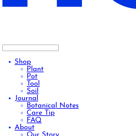
Shop
Plant
Pot
Tool
Soil
Journal
Botanical Notes
Care Tip
FAQ
About
Our Story