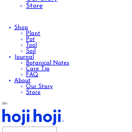
Store
Shop
Plant
Pot
Tool
Soil
Journal
Botanical Notes
Care Tip
FAQ
About
Our Story
Store
hoji