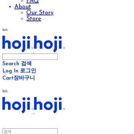
FAQ
About
Our Story
Store
hoji
Search
검색
Log In
로그인
Cart
장바구니
hoji