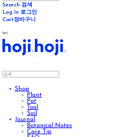
Search
검색
Log In
로그인
Cart
장바구니
hoji
Shop
Plant
Pot
Tool
Soil
Journal
Botanical Notes
Care Tip