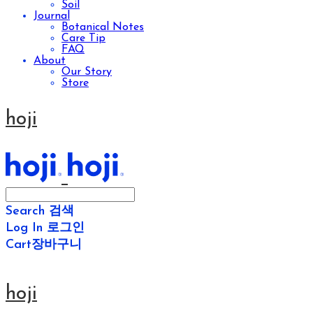
Soil
Journal
Botanical Notes
Care Tip
FAQ
About
Our Story
Store
hoji
Search
검색
Log In
로그인
Cart
장바구니
hoji