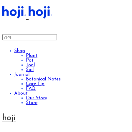
Shop
Plant
Pot
Tool
Soil
Journal
Botanical Notes
Care Tip
FAQ
About
Our Story
Store
hoji