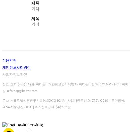
제목
가격
제목
가격
이용약관
개인정보처리방침
사업자정보확인
상호: 호지 (hoji) | 대표: 이다운 | 개인정보관리책임자: 이다운 | 전화: 070-8095-1421 | 이메
일: info-hoji@bcdwr.com
주소: 서울특별시광진구긴고랑로30길20,1층 | 사업자등록번호:
511-79-00281
| 통신판매:
2026-서울광진-0460
| 호스팅제공자: (주)식스샵