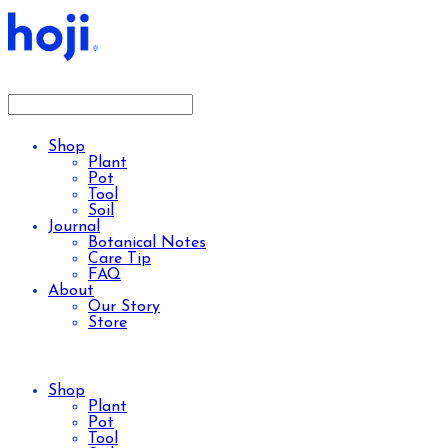
Shop
Plant
Pot
Tool
Soil
Journal
Botanical Notes
Care Tip
FAQ
About
Our Story
Store
Shop
Plant
Pot
Tool